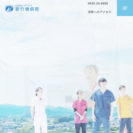
0930-24-8899
当院へのアクセス
外来受診の方
入院される方
救急外来の方
健康診断・人間ドック
病院案内
交通アクセス
診療案内